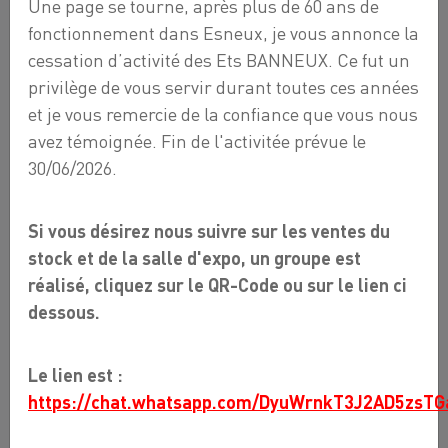
Une page se tourne, après plus de 60 ans de
fonctionnement dans Esneux, je vous annonce la
cessation d’activité des Ets BANNEUX. Ce fut un
privilège de vous servir durant toutes ces années
et je vous remercie de la confiance que vous nous
avez témoignée. Fin de l'activitée prévue le
30/06/2026.
RACCORD DROIT MÂLE 1/2 X
18
Si vous désirez nous suivre sur les ventes du
7,80 €
stock et de la salle d'expo, un groupe est
réalisé, cliquez sur le QR-Code ou sur le lien ci
dessous.
Raccord droit mâle 1/2 x 18
Le lien est :
Raccord cuivre à sertir
https://chat.whatsapp.com/DyuWrnkT3J2AD5zsTG