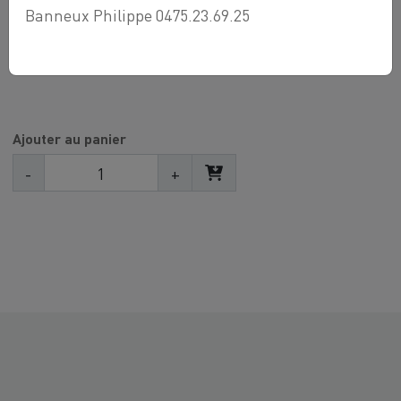
La plupart de nos raccords cuivre à sertir sont
Banneux Philippe 0475.23.69.25
agréés gaz et eau.
Ajouter au panier
-
+