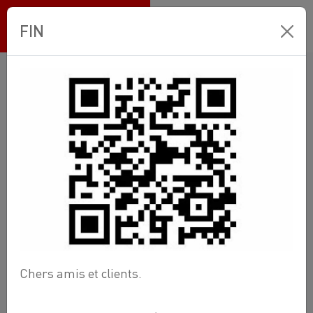
Ets BANNEUX
FIN
Boutique en ligne
Comptoir Plomberie
groupe-6 raccord toute nature
Raccord
Cuivre
À sertir
Raccord droit mâle 1/2 x 18
Chers amis et clients.