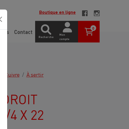
Boutique en ligne
0
gues
Contact
Mon
Recherche
compte
Cuivre
À sertir
DROIT
/4 X 22