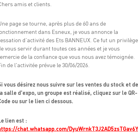
11,94 €
Chers amis et clients.
Une page se tourne, après plus de 60 ans de
Raccord droit femelle 3/4 x
fonctionnement dans Esneux, je vous annonce la
cessation d’activité des Ets BANNEUX. Ce fut un privilège
Raccord cuivre à sertir
de vous servir durant toutes ces années et je vous
remercie de la confiance que vous nous avez témoignée.
La plupart de nos raccords
Fin de l'activitée prévue le 30/06/2026.
gaz et eau.
Si vous désirez nous suivre sur les ventes du stock et d
la salle d'expo, un groupe est réalisé, cliquez sur le QR-
Code ou sur le lien ci dessous.
Ajouter au panier
Le lien est :
-
+
https://chat.whatsapp.com/DyuWrnkT3J2AD5zsTGav6