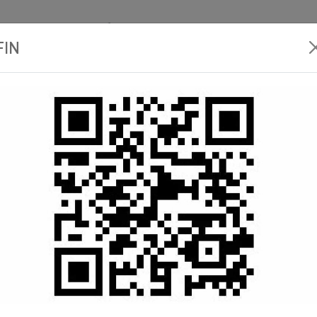
30 Esneux (Tilff)
info@banneux.net
Salle d'exposition
FIN
 de
Spa et
Comptoir
Catalo
Sauna
plomberie
 Plomberie
groupe-6 raccord toute nature
Raccord
 22
RACCORD 
FEMELLE 3