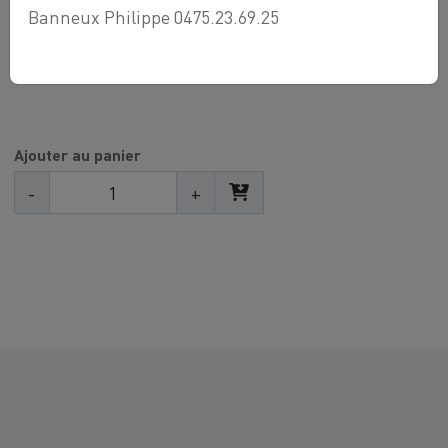
La plupart de nos raccords cuivre à sertir sont
Banneux Philippe 0475.23.69.25
agréés gaz et eau.
Ajouter au panier
-
+