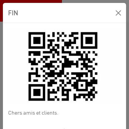
Ets BANNEUX
FIN
Boutique en ligne
Comptoir Plomberie
groupe-6 raccord toute nature
Raccord
Cuivre
À sertir
T de passage 15 x 1/2F x 15
Chers amis et clients.