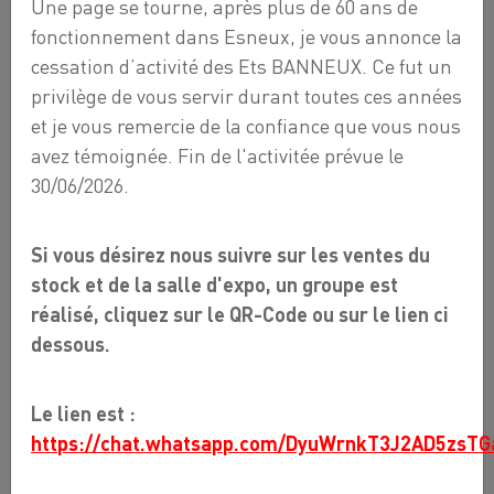
Une page se tourne, après plus de 60 ans de
fonctionnement dans Esneux, je vous annonce la
cessation d’activité des Ets BANNEUX. Ce fut un
privilège de vous servir durant toutes ces années
et je vous remercie de la confiance que vous nous
avez témoignée. Fin de l'activitée prévue le
30/06/2026.
T DE PASSAGE 15 X 1/2F X 15
Si vous désirez nous suivre sur les ventes du
26,36 €
stock et de la salle d'expo, un groupe est
réalisé, cliquez sur le QR-Code ou sur le lien ci
dessous.
T de passage 15 x 1/2F x 15
Le lien est :
Raccord cuivre à sertir
https://chat.whatsapp.com/DyuWrnkT3J2AD5zsTG