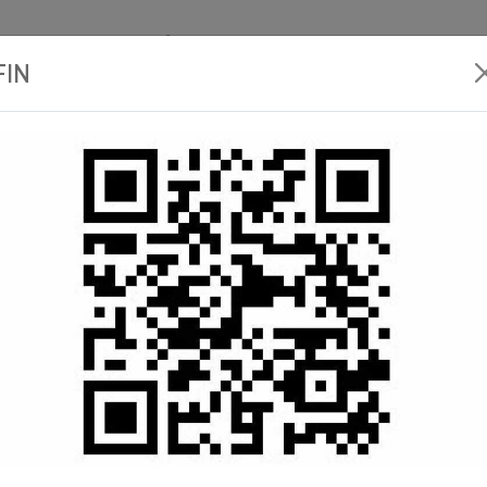
30 Esneux (Tilff)
info@banneux.net
Salle d'exposition
FIN
 de
Spa et
Comptoir
Catalo
Sauna
plomberie
 Plomberie
groupe-6 raccord toute nature
Raccord
T 22
14,51 €