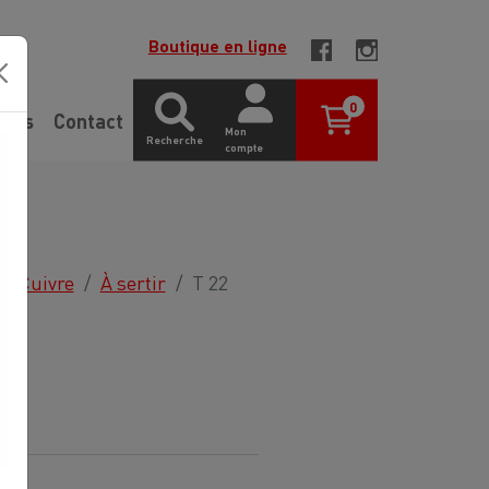
Boutique en ligne
0
gues
Contact
Mon
Recherche
compte
Cuivre
À sertir
T 22