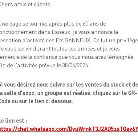
T 22
Chers amis et clients.
Raccord cuivre à sertir
Une page se tourne, après plus de 60 ans de
fonctionnement dans Esneux, je vous annonce la
La plupart de nos raccords
cessation d’activité des Ets BANNEUX. Ce fut un privilège
gaz et eau.
de vous servir durant toutes ces années et je vous
remercie de la confiance que vous nous avez témoignée.
Fin de l'activitée prévue le 30/06/2026.
Ajouter au panier
-
+
Si vous désirez nous suivre sur les ventes du stock et d
la salle d'expo, un groupe est réalisé, cliquez sur le QR-
Code ou sur le lien ci dessous.
Le lien est :
https://chat.whatsapp.com/DyuWrnkT3J2AD5zsTGav6