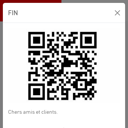
Ets BANNEUX
FIN
Boutique en ligne
Wellness
Spa
Spa Platinum Premium - Topaz
Chers amis et clients.