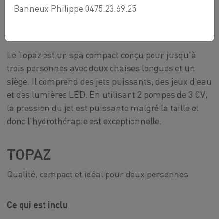
TOPAZ
Banneux Philippe 0475.23.69.25
8 473,00 €
Le Topaz est un spa compact conçu pour jusqu'à
trois personnes avec deux chaises longues et un
siège. Il comprend des jets puissants, des jeux d'eau
et des lumières LED. En utilisant 2 pompes de 3 CV,
la pression du jet est puissante malgré la taille et
donc l'hydrothérapie est exceptionnelle.
TOPAZ
Qualité, compact et idéal pour deux personnes
Ce qui est inclu