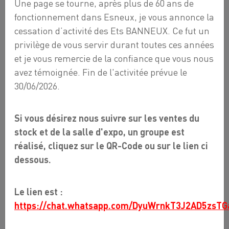
Une page se tourne, après plus de 60 ans de
fonctionnement dans Esneux, je vous annonce la
cessation d’activité des Ets BANNEUX. Ce fut un
privilège de vous servir durant toutes ces années
et je vous remercie de la confiance que vous nous
avez témoignée. Fin de l'activitée prévue le
30/06/2026.
Si vous désirez nous suivre sur les ventes du
COUSSIN INFÉRIEUR HM-
stock et de la salle d'expo, un groupe est
FSE-6-BT
réalisé, cliquez sur le QR-Code ou sur le lien ci
245,00 €
dessous.
Le lien est :
Nos coussins pour sauna infrarouge sont de
https://chat.whatsapp.com/DyuWrnkT3J2AD5zsTG
fabrication belge.
ils sont fabriqués en cuir synthétique