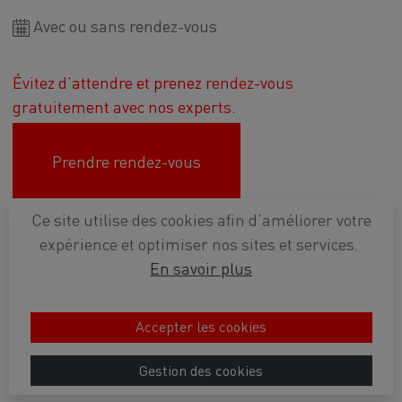
Avec ou sans rendez-vous
Évitez d’attendre et prenez rendez-vous
gratuitement avec nos experts.
Prendre rendez-vous
Ce site utilise des cookies afin d’améliorer votre
Plan d'accès
expérience et optimiser nos sites et services.
En savoir plus
Conditions générales de vente
Mentions légales
Politique de confidentialité
Accepter les cookies
2022
Ets BANNEUX
- Tous droits réservés - Réalisé par -
Webadev
Gestion des cookies