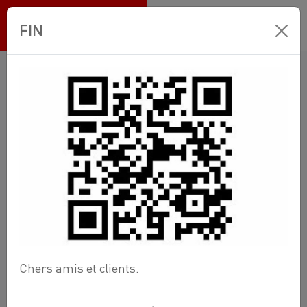
Ets BANNEUX
FIN
Boutique en ligne
Wellness
Sauna infrarouge
COUSSIN
coussin inférieur HM-FSE-6-BT
Chers amis et clients.