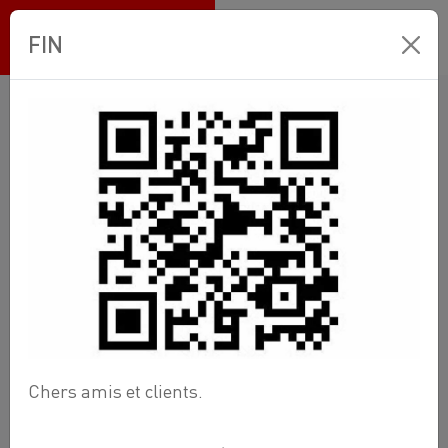
Ets BANNEUX
FIN
Boutique en ligne
Comptoir Plomberie
Groupe-7 robinetterie
Mitigeur de salle de bain
Mitigeur de lavabo murale
Chers amis et clients.