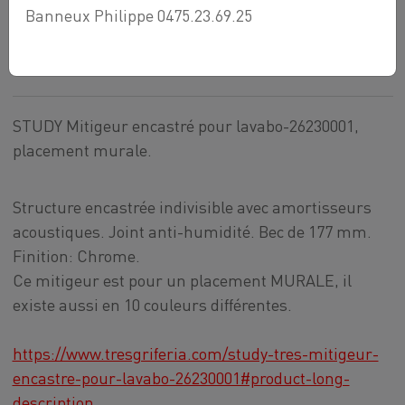
Banneux Philippe 0475.23.69.25
MURALE
317,02 €
STUDY Mitigeur encastré pour lavabo-26230001,
placement murale.
Structure encastrée indivisible avec amortisseurs
acoustiques. Joint anti-humidité. Bec de 177 mm.
Finition:
Chrome.
Ce mitigeur est pour un placement MURALE, il
existe aussi en 10 couleurs différentes.
https://www.tresgriferia.com/study-tres-mitigeur-
encastre-pour-lavabo-26230001#product-long-
description