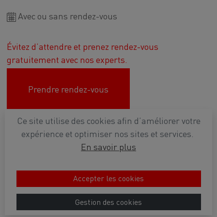
Avec ou sans rendez-vous
Évitez d’attendre et prenez rendez-vous
gratuitement avec nos experts.
Prendre rendez-vous
Ce site utilise des cookies afin d’améliorer votre
Plan d'accès
expérience et optimiser nos sites et services.
En savoir plus
Conditions générales de vente
Mentions légales
Politique de confidentialité
Accepter les cookies
2022
Ets BANNEUX
- Tous droits réservés - Réalisé par -
Webadev
Gestion des cookies