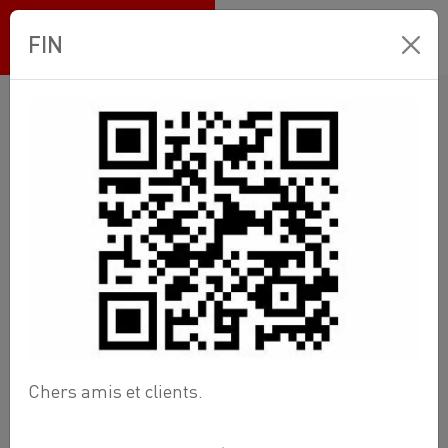
Ets BANNEUX
FIN
Boutique en ligne
Comptoir Plomberie
Groupe-3 accessoire WC et Lavabo
POIGNEE DROITE 400 MM
Chers amis et clients.