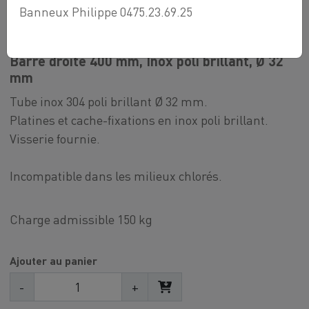
51,26 €
Banneux Philippe 0475.23.69.25
Barre droite 400 mm, Inox poli brillant, Ø 32
mm
Tube inox 304 poli brillant Ø 32 mm.
Platines et cache-fixations en inox poli brillant.
Visserie fournie.
Incompatible dans les milieux chlorés.
Charge admissible 150 kg
Ajouter au panier
-
+