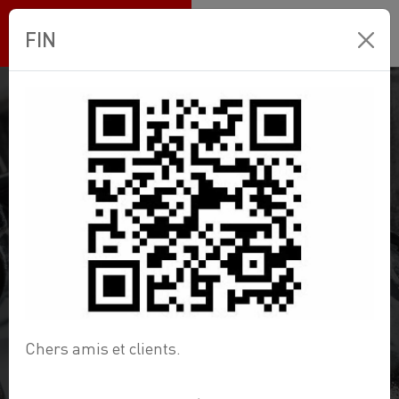
Ets BANNEUX
FIN
Ets
BANNEUX
.
RETROUVEZ TOUS LES PIÈCES DÉTACHÉES
POUR VOS CUISINES ET SALLES DE BAIN
Chers amis et clients.