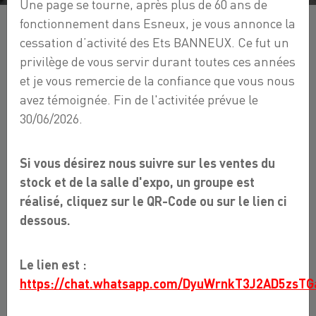
Une page se tourne, après plus de 60 ans de
fonctionnement dans Esneux, je vous annonce la
cessation d’activité des Ets BANNEUX. Ce fut un
À SERTIR
privilège de vous servir durant toutes ces années
et je vous remercie de la confiance que vous nous
avez témoignée. Fin de l'activitée prévue le
Boutique en ligne
Comptoir Plomberie
30/06/2026.
groupe-6 raccord toute nature
Raccord
Multicouche
À sertir
Si vous désirez nous suivre sur les ventes du
stock et de la salle d'expo, un groupe est
7,12 €
réalisé, cliquez sur le QR-Code ou sur le lien ci
dessous.
Le lien est :
https://chat.whatsapp.com/DyuWrnkT3J2AD5zsTG