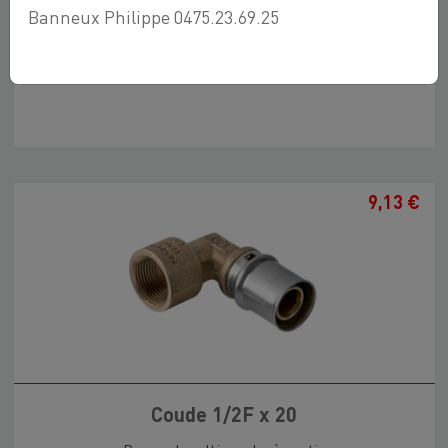
Banneux Philippe 0475.23.69.25
Coude 1/2F x 16
Raccord multicouche à sertir
9,13 €
Coude 1/2F x 20