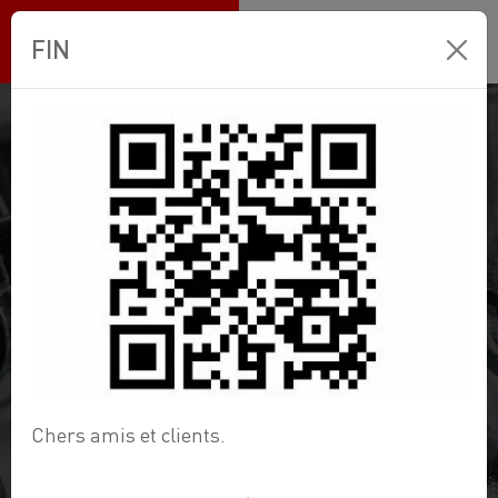
Ets BANNEUX
FIN
Ets
BANNEUX
.
RETROUVEZ TOUS LES PIÈCES DÉTACHÉES
POUR VOS CUISINES ET SALLES DE BAIN
Chers amis et clients.