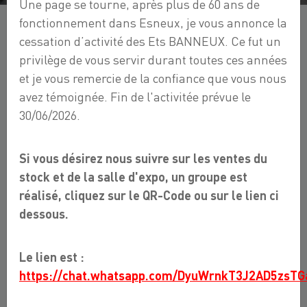
Une page se tourne, après plus de 60 ans de
fonctionnement dans Esneux, je vous annonce la
cessation d’activité des Ets BANNEUX. Ce fut un
WELLNESS
privilège de vous servir durant toutes ces années
et je vous remercie de la confiance que vous nous
avez témoignée. Fin de l'activitée prévue le
Boutique en ligne
Wellness
30/06/2026.
Sous catégories :
Si vous désirez nous suivre sur les ventes du
Spa
Sauna infrarouge
stock et de la salle d'expo, un groupe est
réalisé, cliquez sur le QR-Code ou sur le lien ci
dessous.
4 800,00 €
5 600,00 €
Le lien est :
https://chat.whatsapp.com/DyuWrnkT3J2AD5zsTG