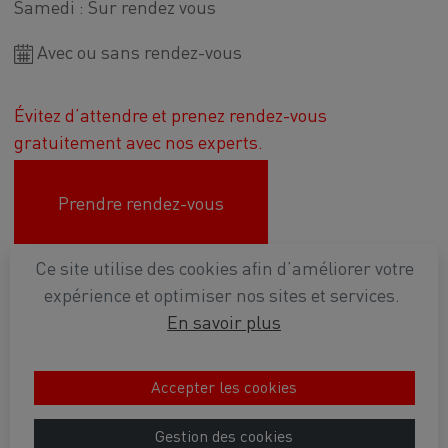
Samedi : Sur rendez vous
Avec ou sans rendez-vous
Évitez d’attendre et prenez rendez-vous
gratuitement avec nos experts.
Prendre rendez-vous
Ce site utilise des cookies afin d’améliorer votre
Plan d'accès
expérience et optimiser nos sites et services.
En savoir plus
Conditions générales de vente
Mentions légales
Politique de confidentialité
Accepter les cookies
2022
Ets BANNEUX
- Tous droits réservés - Réalisé par -
Webadev
Gestion des cookies