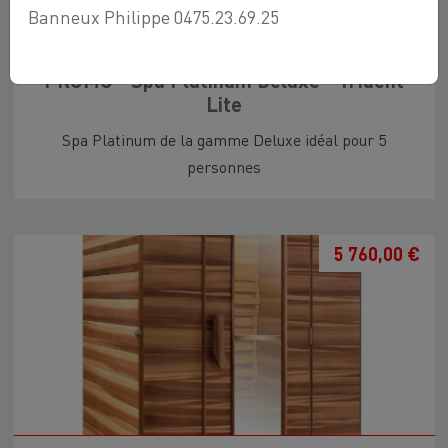
Banneux Philippe 0475.23.69.25
PROMO - Spa Platinum Deluxe - Trident
Lite
Spa Platinum de la gamme Deluxe idéal pour 5
personnes
5 760,00 €